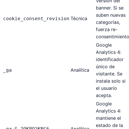
Versión del
banner. Si se
suben nuevas
Técnica
cookie_consent_revision
categorías,
fuerza re-
consentimiento
Google
Analytics 4:
identificador
único de
Analítica
_ga
visitante. Se
instala solo si
el usuario
acepta.
Google
Analytics 4:
mantiene el
estado de la
Analítica
_ga_G-2QKPQ2KNC6