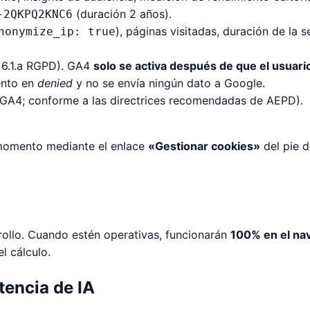
(duración 2 años).
-2QKPQ2KNC6
), páginas visitadas, duración de la s
nonymize_ip: true
. 6.1.a RGPD). GA4
solo se activa después de que el usuari
ento en
denied
y no se envía ningún dato a Google.
 GA4; conforme a las directrices recomendadas de AEPD).
 momento mediante el enlace
«Gestionar cookies»
del pie d
rollo. Cuando estén operativas, funcionarán
100% en el na
l cálculo.
tencia de IA