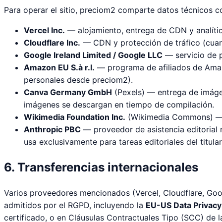
Para operar el sitio, preciom2 comparte datos técnicos co
Vercel Inc.
— alojamiento, entrega de CDN y analític
Cloudflare Inc.
— CDN y protección de tráfico (cuan
Google Ireland Limited / Google LLC
— servicio de p
Amazon EU S.à r.l.
— programa de afiliados de Amazo
personales desde preciom2).
Canva Germany GmbH
(Pexels) — entrega de imágen
imágenes se descargan en tiempo de compilación.
Wikimedia Foundation Inc.
(Wikimedia Commons) — i
Anthropic PBC
— proveedor de asistencia editorial 
usa exclusivamente para tareas editoriales del titular
6. Transferencias internacionales
Varios proveedores mencionados (Vercel, Cloudflare, Goo
admitidos por el RGPD, incluyendo la
EU-US Data Privac
certificado, o en Cláusulas Contractuales Tipo (SCC) de 