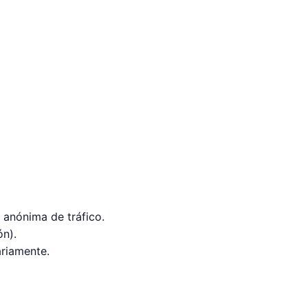
n anónima de tráfico.
ón).
ariamente.