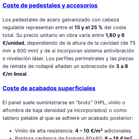
Coste de pedestales y accesorios
Los pedestales de acero galvanizado con cabeza
regulable representan entre el
15 y el 25 %
del coste
total. Su precio unitario en obra varía entre
1,80 y 6
€/unidad
, dependiendo de la altura de la cavidad (de 75
mm a 600 mm) y de si incorporan sistema antivibración
o nivelación láser. Los perfiles perimetrales y las piezas
de remate de rodapié añaden un sobrecoste de
3 a 8
€/m lineal
.
Coste de acabados superficiales
El panel suele suministrarse en "bruto" (HPL, vinilo o
alfombra de baja densidad ya incorporados) o como
tablero pelable al que se adhiere un acabado posterior:
Vinilo de alta resistencia:
4 – 10 €/m²
adicionales.
Baldosa cerámica de formato 60×60:
8 – 18 €/m²