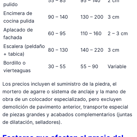
55 – 85
95 – 140
2 cm
pulido
Encimera de
90 – 140
130 – 200
3 cm
cocina pulida
Aplacado de
60 – 95
110 – 160
2 – 3 cm
fachada
Escalera (peldaño
80 – 130
140 – 220
3 cm
+ tabica)
Bordillo o
30 – 55
55 – 90
Variable
vierteaguas
Los precios incluyen el suministro de la piedra, el
mortero de agarre o sistema de anclaje y la mano de
obra de un colocador especializado, pero excluyen
demolición de pavimento anterior, transporte especial
de piezas grandes y acabados complementarios (juntas
de dilatación, selladores).