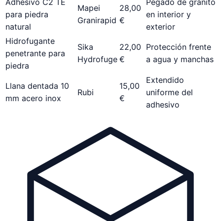
Adhesivo C2 TE
Pegado de granito
Mapei
28,00
para piedra
en interior y
Granirapid
€
natural
exterior
Hidrofugante
Sika
22,00
Protección frente
penetrante para
Hydrofuge
€
a agua y manchas
piedra
Extendido
Llana dentada 10
15,00
Rubi
uniforme del
mm acero inox
€
adhesivo