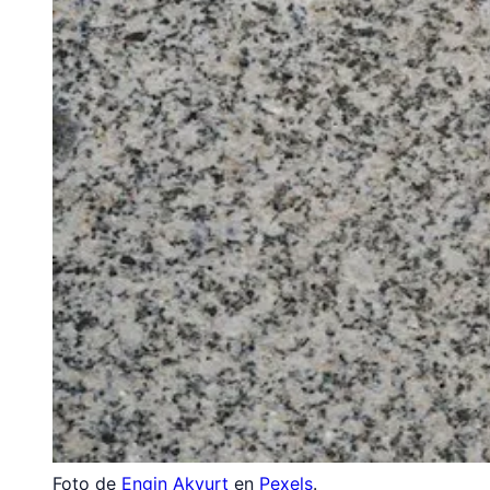
Foto de
Engin Akyurt
en
Pexels
.