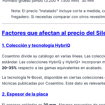
Formato grueso jumbo (3.200 × 1.500 mm)
30 mm
Nota: El precio "instalado" incluye corte a medida, 
fregadero. Si necesitas comparar con otros revestim
Factores que afectan al precio del Si
1. Colección y tecnología HybriQ
Cosentino divide su catálogo en varias líneas. Las colecc
estándar. Las colecciones HybriQ y HybriQ+ incorporan ma
20–35%
respecto a las gamas equivalentes en acabado.
La tecnología N-Boost, disponible en ciertas colecciones 
técnicas publicadas por Cosentino. Este dato es relevante 
2. Espesor de la placa
El espesor estándar es
20 mm
. Algunos proyectos de coc