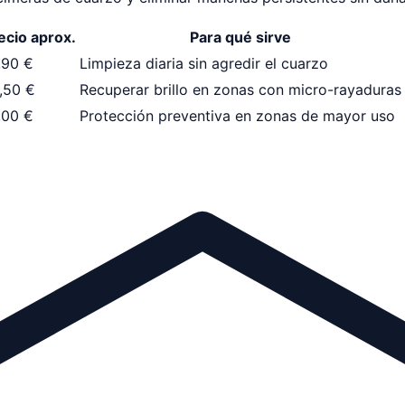
ecio aprox.
Para qué sirve
,90 €
Limpieza diaria sin agredir el cuarzo
,50 €
Recuperar brillo en zonas con micro-rayaduras
,00 €
Protección preventiva en zonas de mayor uso