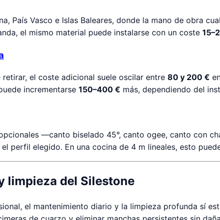
, País Vasco e Islas Baleares, donde la mano de obra cualif
anda, el mismo material puede instalarse con un coste
15–2
a
etirar, el coste adicional suele oscilar entre
80 y 200 €
en
 puede incrementarse
150–400 €
más, dependiendo del inst
 opcionales —canto biselado 45°, canto ogee, canto con ch
el perfil elegido. En una cocina de 4 m lineales, esto pued
 limpieza del Silestone
ional, el mantenimiento diario y la limpieza profunda sí es
imeras de cuarzo y eliminar manchas persistentes sin dañar