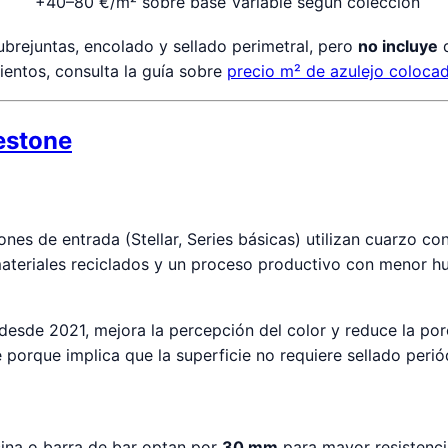
+40–80 €/m² sobre base
variable según colección
cubrejuntas, encolado y sellado perimetral, pero
no incluye
d
ientos, consulta la guía sobre
precio m² de azulejo coloca
lestone
iones de entrada (Stellar, Series básicas) utilizan cuarzo 
teriales reciclados y un proceso productivo con menor hue
desde 2021, mejora la percepción del color y reduce la por
porque implica que la superficie no requiere sellado periód
ina o barra de bar optan por
30 mm
para mayor resistenci