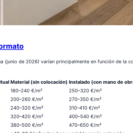
formato
 (junio de 2026) varían principalmente en función de la co
tual
Material (sin colocación)
Instalado (con mano de obr
180–240 €/m²
250–320 €/m²
200–260 €/m²
270–350 €/m²
240–320 €/m²
310–410 €/m²
320–420 €/m²
400–540 €/m²
380–500 €/m²
470–650 €/m²