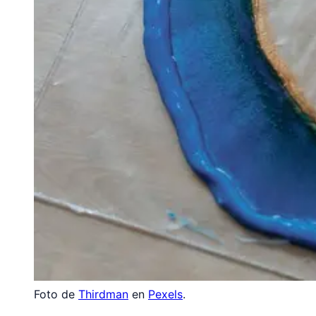
Foto de
Thirdman
en
Pexels
.