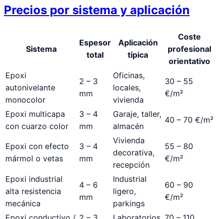
Precios por sistema y aplicación
Coste
Espesor
Aplicación
Sistema
profesional
total
típica
orientativo
Epoxi
Oficinas,
2 – 3
30 – 55
autonivelante
locales,
mm
€/m²
monocolor
vivienda
Epoxi multicapa
3 – 4
Garaje, taller,
40 – 70 €/m²
con cuarzo color
mm
almacén
Vivienda
Epoxi con efecto
3 – 4
55 – 80
decorativa,
mármol o vetas
mm
€/m²
recepción
Epoxi industrial
Industrial
4 – 6
60 – 90
alta resistencia
ligero,
mm
€/m²
mecánica
parkings
Epoxi conductivo /
2 – 3
Laboratorios,
70 – 110