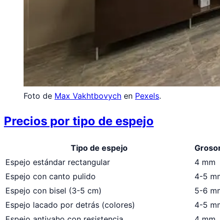
Foto de
Max Vakhtbovych
en
Pexels
.
Precios por tipo de espejo
Tipo de espejo
Grosor
Espejo estándar rectangular
4 mm
Espejo con canto pulido
4-5 m
Espejo con bisel (3-5 cm)
5-6 m
Espejo lacado por detrás (colores)
4-5 m
Espejo antivaho con resistencia
4 mm