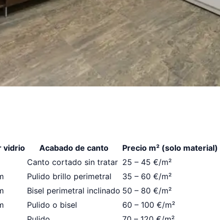
 vidrio
Acabado de canto
Precio m² (solo material)
Canto cortado sin tratar
25 – 45 €/m²
m
Pulido brillo perimetral
35 – 60 €/m²
m
Bisel perimetral inclinado
50 – 80 €/m²
m
Pulido o bisel
60 – 100 €/m²
Pulido
70 – 120 €/m²