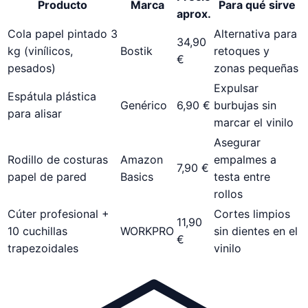
Producto
Marca
Para qué sirve
aprox.
Cola papel pintado 3
Alternativa para
34,90
kg (vinílicos,
Bostik
retoques y
€
pesados)
zonas pequeñas
Expulsar
Espátula plástica
Genérico
6,90 €
burbujas sin
para alisar
marcar el vinilo
Asegurar
Rodillo de costuras
Amazon
empalmes a
7,90 €
papel de pared
Basics
testa entre
rollos
Cúter profesional +
Cortes limpios
11,90
10 cuchillas
WORKPRO
sin dientes en el
€
trapezoidales
vinilo