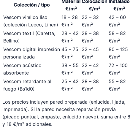
Material
Colocación
Instalado
Colección / tipo
€/m²
€/m²
€/m²
Vescom vinílico liso
18 – 28
22 – 32
42 – 60
(colección Lecco, Linen)
€/m²
€/m²
€/m²
Vescom textil (Caretta,
28 – 42
28 – 38
58 – 82
Bellino)
€/m²
€/m²
€/m²
Vescom digital impresión
45 – 75
32 – 45
80 – 125
personalizada
€/m²
€/m²
€/m²
Vescom acústico
38 – 55
32 – 42
72 – 100
absorbente
€/m²
€/m²
€/m²
Vescom retardante al
25 – 42
28 – 38
55 – 82
fuego (Bs1d0)
€/m²
€/m²
€/m²
Los precios incluyen pared preparada (enlucida, lijada,
imprimada). Si la pared necesita reparación previa
(picado puntual, empaste, enlucido nuevo), suma entre 6
y 18 €/m² adicionales.