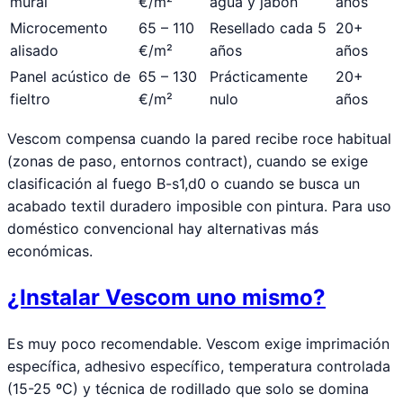
mural
€/m²
agua y jabón
años
Microcemento
65 – 110
Resellado cada 5
20+
alisado
€/m²
años
años
Panel acústico de
65 – 130
Prácticamente
20+
fieltro
€/m²
nulo
años
Vescom compensa cuando la pared recibe roce habitual
(zonas de paso, entornos contract), cuando se exige
clasificación al fuego B-s1,d0 o cuando se busca un
acabado textil duradero imposible con pintura. Para uso
doméstico convencional hay alternativas más
económicas.
¿Instalar Vescom uno mismo?
Es muy poco recomendable. Vescom exige imprimación
específica, adhesivo específico, temperatura controlada
(15-25 ºC) y técnica de rodillado que solo se domina