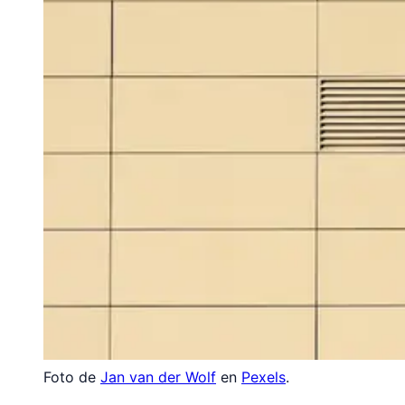
Foto de
Jan van der Wolf
en
Pexels
.