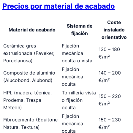
Precios por material de acabado
Coste
Sistema de
Material de acabado
instalado
fijación
orientativo
Cerámica gres
Fijación
130 – 180
extrusionada (Faveker,
mecánica
€/m²
Porcelanosa)
oculta o vista
Fijación
Composite de aluminio
140 – 200
mecánica
(Alucobond, Alubond)
€/m²
oculta
HPL (madera técnica,
Tornillería vista
150 – 220
Prodema, Trespa
o fijación
€/m²
Meteon)
oculta
Fijación
Fibrocemento (Equitone
150 – 230
mecánica
Natura, Textura)
€/m²
oculta